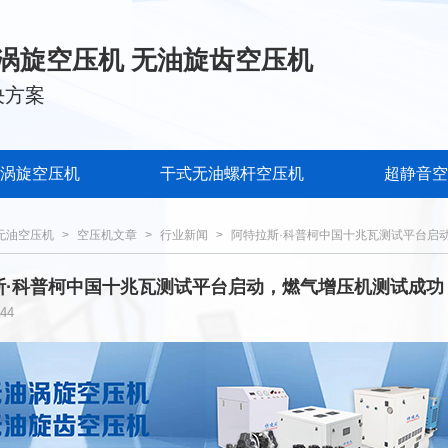
涡旋空压机 无油旋齿空压机
决方案
涡旋空压机
干式无油螺杆空压机
超静音空
无油空压机
>
空压机文章
>
行业新闻
>
阿特拉斯·科普柯中国十兆瓦测试平台启
斯·科普柯中国十兆瓦测试平台启动，燃气增压机测试成功
44