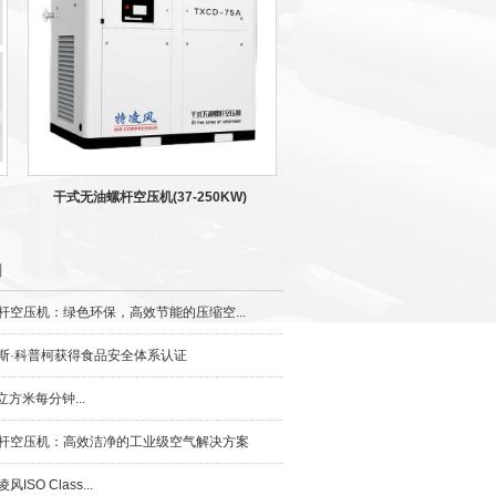
干式无油螺杆空压机(37-250KW)
闻
杆空压机：绿色环保，高效节能的压缩空...
斯·科普柯获得食品安全体系认证
0立方米每分钟...
杆空压机：高效洁净的工业级空气解决方案
ISO Class...