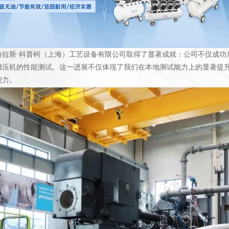
特拉斯·科普柯（上海）工艺设备有限公司取得了显著成就：公司不仅成功
增压机的性能测试。这一进展不仅体现了我们在本地测试能力上的显著提
能力。