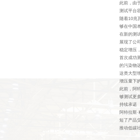
此前，由
测试平台容
随着10
够在中国
在新的测
展现了公
稳定增压
首次成功
的污染物
这类大型
增压量下
此前，阿
够测试更
持续承诺
阿特拉斯
短了产品
推动低碳