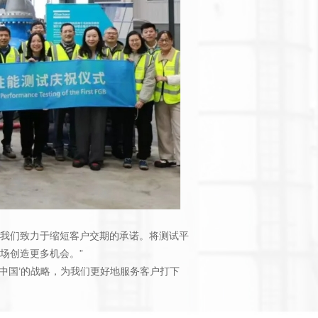
于我们致力于缩短客户交期的承诺。将测试平
场创造更多机会。”
中国’的战略，为我们更好地服务客户打下